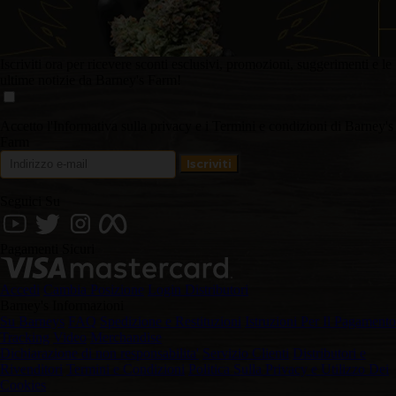
Iscriviti ora per ricevere sconti esclusivi, promozioni, suggerimenti e le
ultime notizie da Barney's Farm!
Accetto l'Informativa sulla privacy e i Termini e condizioni di Barney's
Farm
Seguici Su
Pagamenti Sicuri
Accedi
Cambia Posizione
Login Distributori
Barney's Informazioni
Su Barneys
FAQ
Spedizione e Restituzioni
Istruzioni Per Il Pagamento
Tracking
Video
Merchandise
Dichiarazione di non responsabilita'
Servizio Clienti
Distributori e
Rivenditori
Termini e Condizioni
Politica Sulla Privacy e Utilizzo Dei
Cookies