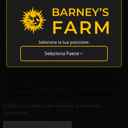
Banana Punch Strain
26% THC
Banana OG x Purple Punch
Seleziona la tua posizione:
Banana Punch Strain di Barneys Farm
Seleziona Paese
Un ibrido a dominanza indica risultante dall'incrocio di Banana
OG e Purple Punch. Presenta un aroma dolce di banana con
note di bacche.
Gli utenti sperimentano effetti rilassanti ed euforici con un
potente high corporeo. Contenuto di THC del 26%. Le piante
crescono fino a 100-110 cm in interno e possono produrre fino a
600-700g/m².
Banana Punch Semi Di Cannabis - Tipo: Semi Femminizzati
Ci Dispiace, Questo Seme non è al Momento
Disponibile