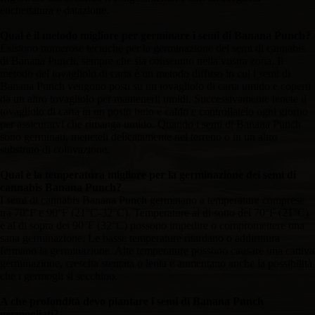
etichettatura e datazione.
Qual è il metodo migliore per germinare i semi di Banana Punch?
Esistono numerose tecniche per la germinazione dei semi di cannabis
di Banana Punch, sempre che sia consentito nella vostra zona. Il
metodo del tovagliolo di carta è un metodo diffuso in cui i semi di
Banana Punch vengono posti su un tovagliolo di carta umido e coperti
da un altro tovagliolo per mantenerli umidi. Successivamente tenete il
tovagliolo di carta in un posto buio e caldo e controllatelo ogni giorno
per assicurarvi che rimanga umido. Quando i semi di Banana Punch
sono germinati, metteteli delicatamente nel terreno o in un altro
substrato di coltivazione.
Qual è la temperatura migliore per la germinazione dei semi di
cannabis Banana Punch?
I semi di cannabis Banana Punch germinano a temperature comprese
tra 70°F e 90°F (21°C-32°C). Temperature al di sotto dei 70°F (21°C)
e al di sopra dei 90°F (32°C) possono impedire o compromettere una
sana germinazione. Le basse temperature ritardano o addirittura
fermano la germinazione. Alte temperature possono causare una cattiva
germinazione, crescita stentata o lenta e aumentano anche la possibilità
che i germogli si secchino.
A che profondità devo piantare i semi di Banana Punch
germogliati?