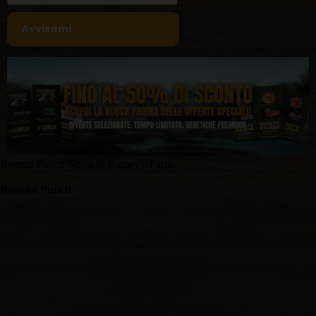
Banana Punch Strain di Barney's Farm
Banana Punch
è l’ennesimo capolavoro di breeding del laboratorio
Barney’s Farm e la prossima deliziosa “new entry” nella nostra
eccezionale e prestigiosa collezione di fiori. Questa varietà combina
due delle più ricercate genetiche come Banana OG e Purple Punch!
Abbiamo selezionato una straordinaria variante calmante al 55%
Indica per sviluppare quel potenziale stabile di alta resa e combinarlo
con un periodo di fioritura più breve di appena 60-65 giorni.
Tutto ciò, combinato con una maggiore produzione di terpeni,
specialmente di Limonene e di Pinene, ha creato una base al sapore di