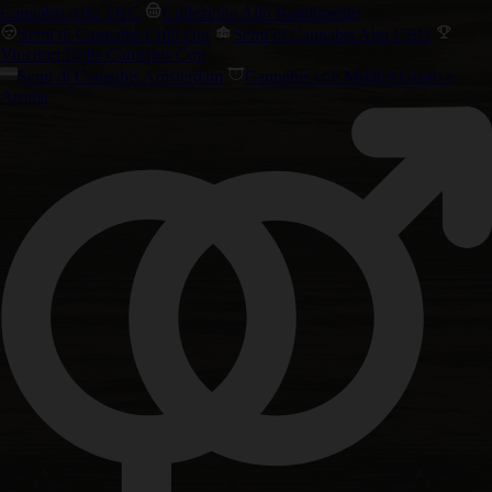
Cannabis Alto THC
Collezione Alto Rendimento
Semi di Cannabis Chill Out
Semi di Cannabis Alto CBD
Vincitori Della Cannabis Cup
Semi di Cannabis Amsterdam
Cannabis con Miglior Gusto e
Aroma