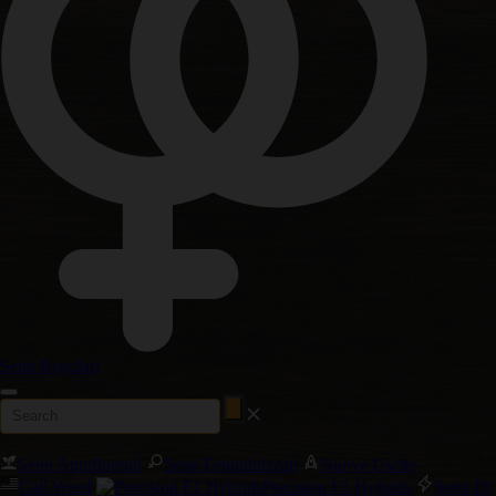
Semi Regolari
Semi Autofiorenti
Semi Femminizzati
Nuove Uscite
Cali Weed
Precision F1 Hybrids
Semi Di