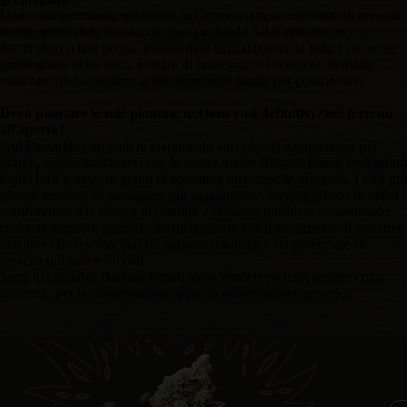
Una volta germinati, trasferiteli nel terreno o in un substrato di crescita
simile, praticando un piccolo foro profondo 5-10 mm con un
fiammifero o una penna. Posizionare delicatamente la radice del seme
germogliato nella buca. Evitare di maneggiare i semi con le mani;
utilizzare un fiammifero o uno strumento simile per posizionarli.
Devo piantare le mie piantine nei loro vasi definitivi / nel terreno
all'aperto?
No! Passando con cura le piantine da vasi piccoli a contenitori più
grandi, potete assicurarvi che le vostre piante Banana Punch sviluppino
radici forti e sane, in grado di sostenere una crescita vigorosa. I vasi più
piccoli tendono ad asciugarsi più rapidamente, incoraggiando le radici
a diffondersi alla ricerca di umidità e sostanze nutritive, consentendo
così una migliore gestione dell'irrigazione e dell'assunzione di sostanze
nutritive che favoriscono un apparato radicale e un potenziale di
crescita più sani e robusti.
Semi di cannabis Banana Punch sono venduti esclusivamente come
souvenir, per la conservazione e per la preservazione genetica.