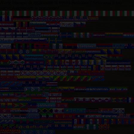
Avete bisogno di aggiornare la vostra posizione? Seleziona il tuo
paese.
Aggiornare la posizione?
Italy
France
Germany
United Kingdom
United States
Spain
Austria
Belgium
Bulgaria
Croatia
Cyprus
Czech
Republic
Denmark
Estonia
Faroe
Islands
Finland
Greece
Hungary
Iceland
Ireland
Italy
Latvia
Lithuania
Luxe
Marino
Slovakia
Slovenia
Sweden
Ceuta
Afghanistan
Albania
Algeria
Angola
Argentina
Armenia
Aruba
Austr
(Belarus)
Belize
Benin
Bermuda
Bhutan
Bolivia
Bonaire
Bosnia and
Herzegovina
Botswana
Brazil
British Virgin Islands
Brunei
Burkina
Faso
Burundi
Cambodia
Cameroon
Canada
Canary Islands
Capeverdian
islands
Cayman Islands
Central-African Republic
Chad
Channel Islands
(Guernsey)
Channel Islands (Jersey)
Chile
China Peoples
Republic
Colombia
Comoros
Congo (Brazzaville)
Congo
Democratic
Cook Islands
Costa
Rica
Curacao
Djibouti
Dominica
Ecuador
Egypt
El Salvador
Equatorial
Guinea
Eritrea
Ethiopia
Fiji
French
Polynesia
Gabon
Gambia
Georgia
Ghana
Gibraltar
Greenland
Grenada
Gua
Bissau
Guyana
Haiti
Honduras
Hong-
Kong
India
Iraq
Israel
Jamaica
Japan
Kazakhstan
Kenya
Kiribati
Korea
South
Kosovo
Kosrae
Kuwait
Kyrgyzstan
Laos
Lebanon
Lesotho
Liberia
L
Islands
Martinique
Mauritania
Mauritius
Mayotte
Mexico
Moldova
Mongol
(St. Kitts)
New Caledonia
New Zealand
Niger
Nigeria
North
Macedonia
Northern Mariana