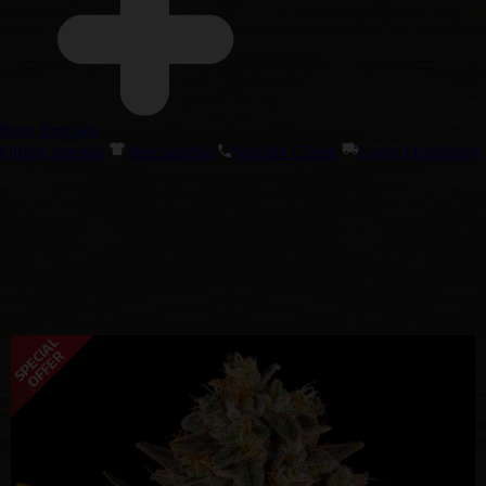
Semi Regolari
Offerte speciali
Merchandise
Servizio Clienti
Login Distributori