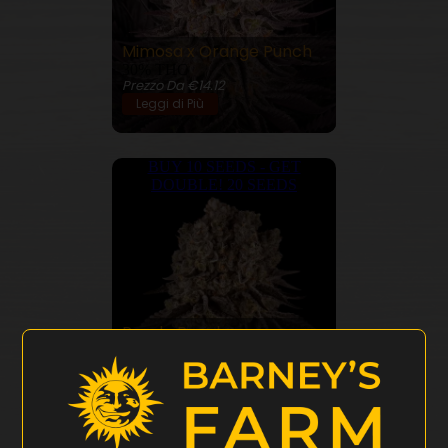
Mimosa x Orange Punch
30% THC
Prezzo Da €14.12
Leggi di Più
BUY 10 SEEDS - GET
DOUBLE! 20 SEEDS
Purple Punch
30% THC
Prezzo Da €13.10
Leggi di Più
BUY 10 SEEDS - GET