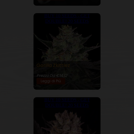
BUY 10 SEEDS - GET
DOUBLE! 20 SEEDS
Gorilla Zkittlez
26% THC
Prezzo Da €14.12
Leggi di Più
BUY 10 SEEDS - GET
DOUBLE! 20 SEEDS