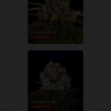
LSD Auto
24% THC
Prezzo Da €13.10
Leggi di Più
BUY 5 SEEDS - GET DOUBLE!
10 SEEDS
Glookies
32% THC
Prezzo Da €13.10
Leggi di Più