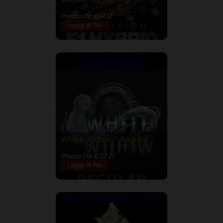
30% THC
Prezzo Da €14.12
Leggi di Più
BUY 10 SEEDS - GET
DOUBLE! 20 SEEDS
White Widow - Regular
26% THC
Prezzo Da €32.27
Leggi di Più
Buy 10 Get Double! 20 Seeds