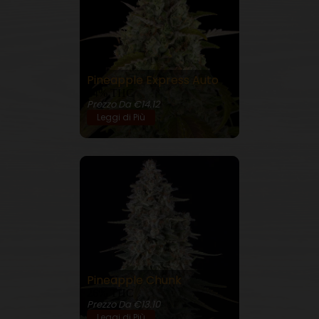
Pineapple Express Auto
24% THC
Prezzo Da €14.12
Leggi di Più
Pineapple Chunk
26% THC
Prezzo Da €13.10
Leggi di Più