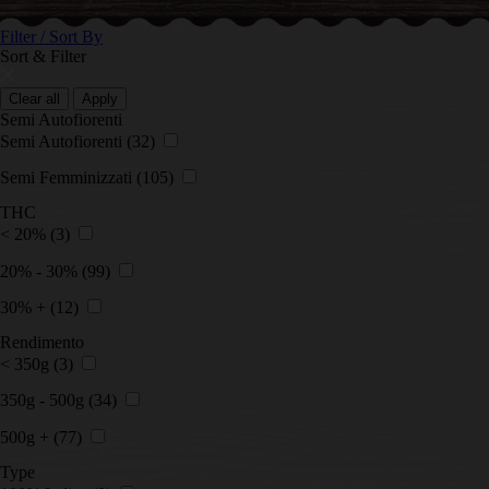
Filter / Sort By
Sort & Filter
Clear all
Apply
Semi Autofiorenti
Semi Autofiorenti
(32)
Semi Femminizzati
(105)
THC
< 20%
(3)
20% - 30%
(99)
30% +
(12)
Rendimento
< 350g
(3)
350g - 500g
(34)
500g +
(77)
Type