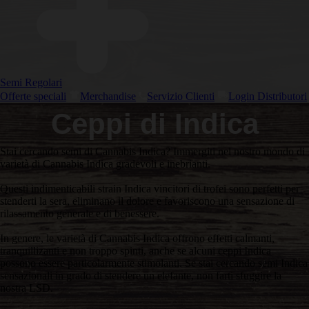
Semi Regolari
Offerte speciali
Merchandise
Servizio Clienti
Login Distributori
Ceppi di Indica
Stai cercando semi di Cannabis Indica? Immergiti nel nostro mondo di
varietà di Cannabis Indica gradevoli e inebrianti.
Questi indimenticabili strain Indica vincitori di trofei sono perfetti per
stenderti la sera, eliminano il dolore e favoriscono una sensazione di
rilassamento generale e di benessere.
In genere, le varietà di Cannabis Indica offrono effetti calmanti,
tranquillizanti e non troppo spinti, anche se alcuni ceppi Indica
possono essere particolarmente stimolanti. Se stai cercando semi Indica
sensazionali in grado di stendere un elefante, non farti sfuggire la
nostra LSD.