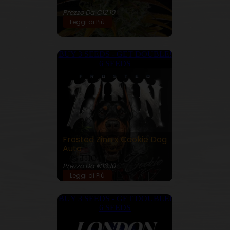
26% THC
Prezzo Da €12.10
Leggi di Più
BUY 3 SEEDS - GET DOUBLE!
6 SEEDS
Frosted Zinn x Cookie Dog
Auto
25% THC
Prezzo Da €13.10
Leggi di Più
BUY 3 SEEDS - GET DOUBLE!
6 SEEDS