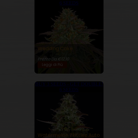
6 SEEDS
Wedding Cake
27% THC
Prezzo Da €12.10
Leggi di Più
BUY 3 SEEDS - GET DOUBLE!
6 SEEDS
Watermelon Zkittlez Auto