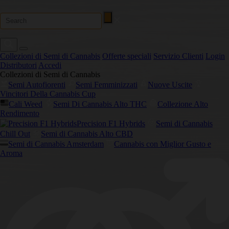
Collezioni di Semi di Cannabis
Offerte speciali
Servizio Clienti
Login
Distributori
Accedi
Collezioni di Semi di Cannabis
Semi Autofiorenti
Semi Femminizzati
Nuove Uscite
Vincitori Della Cannabis Cup
Cali Weed
Semi Di Cannabis Alto THC
Collezione Alto
Rendimento
Precision F1 Hybrids
Semi di Cannabis
Chill Out
Semi di Cannabis Alto CBD
Semi di Cannabis Amsterdam
Cannabis con Miglior Gusto e
Aroma