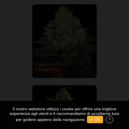
Skywalker OG Auto
24% THC
Prezzo Da €11.09
Leggi di Più
Il nostro webstore utilizza i cookie per offrire una migliore
esperienza agli utenti e ti raccomandiamo di accettarne luso
per godere appieno della navigazione.
✔ OK
?