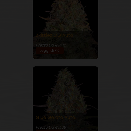
Zkittlez OG Auto
24% THC
Prezzo Da €14.12
Leggi di Più
Glue Gelato Auto
26% THC
Prezzo Da €11.09