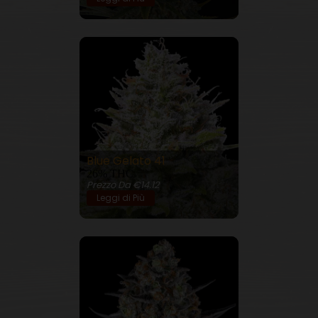
Blue Gelato 41
26% THC
Prezzo Da €14.12
Leggi di Più