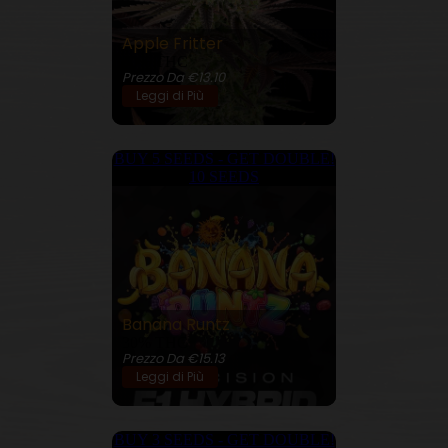
Apple Fritter
30% THC
Prezzo Da €13.10
Leggi di Più
BUY 5 SEEDS - GET DOUBLE!
10 SEEDS
Banana Runtz
30% THC
Prezzo Da €15.13
Leggi di Più
BUY 3 SEEDS - GET DOUBLE!