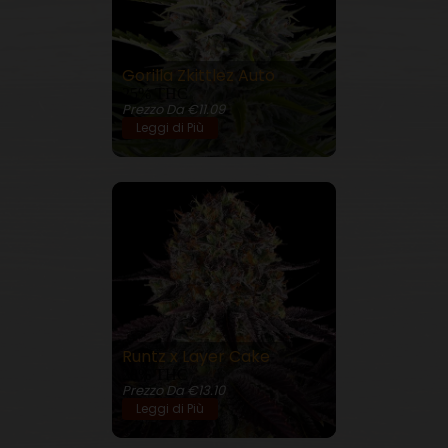
Gorilla Zkittlez Auto
25% THC
Prezzo Da €11.09
Leggi di Più
Runtz x Layer Cake
28% THC
Prezzo Da €13.10
Leggi di Più