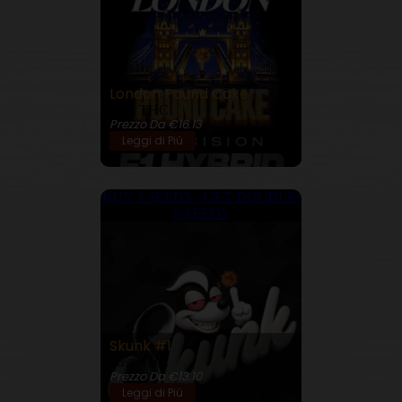
London Pound Cake
30% THC
Prezzo Da €16.13
Leggi di Più
BUY 3 SEEDS - GET DOUBLE!
6 SEEDS
Skunk #1
26% THC
Prezzo Da €13.10
Leggi di Più