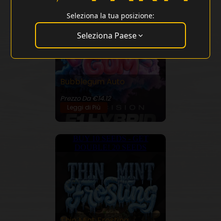
DOUBLE! 20 SEEDS
Seleziona la tua posizione:
Seleziona Paese
Bubblegum Auto
21% THC
Prezzo Da €14.12
Leggi di Più
BUY 10 SEEDS - GET
DOUBLE! 20 SEEDS
Thin Mint Frosting