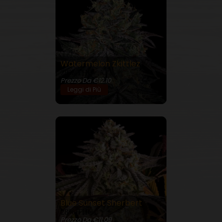
Watermelon Zkittlez
28% THC
Prezzo Da €12.10
Leggi di Più
Blue Sunset Sherbert
28% THC
Prezzo Da €11.09