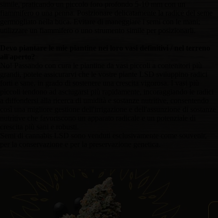
simile, praticando un piccolo foro profondo 5-10 mm con un
fiammifero o una penna. Posizionare delicatamente la radice del seme
germogliato nella buca. Evitare di maneggiare i semi con le mani;
utilizzare un fiammifero o uno strumento simile per posizionarli.
Devo piantare le mie piantine nei loro vasi definitivi / nel terreno
all'aperto?
No! Passando con cura le piantine da vasi piccoli a contenitori più
grandi, potete assicurarvi che le vostre piante LSD sviluppino radici
forti e sane, in grado di sostenere una crescita vigorosa. I vasi più
piccoli tendono ad asciugarsi più rapidamente, incoraggiando le radici
a diffondersi alla ricerca di umidità e sostanze nutritive, consentendo
così una migliore gestione dell'irrigazione e dell'assunzione di sostanze
nutritive che favoriscono un apparato radicale e un potenziale di
crescita più sani e robusti.
Semi di cannabis LSD sono venduti esclusivamente come souvenir,
per la conservazione e per la preservazione genetica.