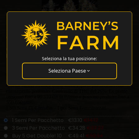
LSD Strain
Cup Winner
26% THC
Original Skunk #1 x Afghan Indica
LSD Strain di Barneys Farm
Seleziona la tua posizione:
Un ibrido a dominanza indica risultante dall'incrocio di Mazar-I-
Sharif e Skunk #1. Presenta un profilo terroso e di muffa con
Seleziona Paese
note dolci.
Questa varietà fornisce effetti simili a quelli psichedelici con
rilassamento profondo. Contenuto di THC del 26%. Le piante
crescono fino a 90-110 cm in interno e possono produrre fino a
550-650g/m².
LSD Semi Di Cannabis - Tipo: Semi Femminizzati
1 Semi Per Pacchetto
€13.10
€14.12
3 Semi Per Pacchetto
€34.28
€37.27
Buy 5 Get Double! 10
€49.41
€52.94