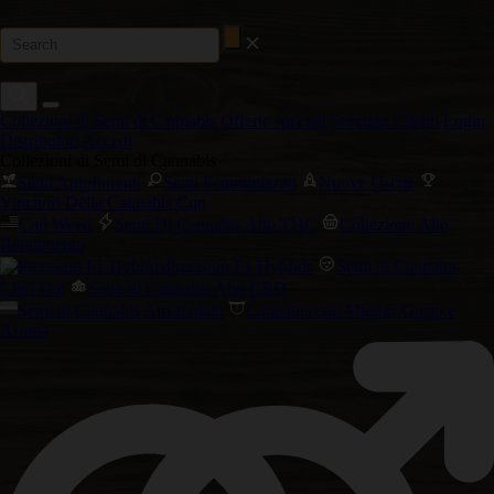
Collezioni di Semi di Cannabis
Offerte speciali
Servizio Clienti
Login
Distributori
Accedi
Collezioni di Semi di Cannabis
Semi Autofiorenti
Semi Femminizzati
Nuove Uscite
Vincitori Della Cannabis Cup
Cali Weed
Semi Di Cannabis Alto THC
Collezione Alto
Rendimento
Precision F1 Hybrids
Semi di Cannabis
Chill Out
Semi di Cannabis Alto CBD
Semi di Cannabis Amsterdam
Cannabis con Miglior Gusto e
Aroma