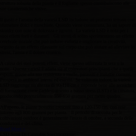
struttura robusta della pianta e il fogliame spesso contribuiscono alle
sue caratteristiche visive.
Il gusto e l'aroma della varietà
LSD
includono un profumo terroso con
sfumature dolci e muschiate. Quando viene consumata, ha un sapore di
skunky con note di dolcezza e agrumi. La varietà LSD è nota per i
suoi effetti forti e duraturi. Gli utenti di solito sperimentano un effetto
cerebrale iniziale che può indurre euforia e migliorare la creatività,
seguito da un effetto rilassante sul corpo che può aiutare ad alleviare lo
stress, l'ansia e il dolore cronico.
A causa dei suoi potenti effetti, viene spesso utilizzata la sera o la
notte. Questa varietà è adatta sia ai coltivatori principianti che a quelli
esperti, grazie alla sua resistenza a muffe, parassiti e malattie comuni.
Prospera in ambienti interni ed esterni. Se coltivata indoor, la varietà
LSD raggiunge un'altezza di 90-110 cm e risponde bene alle tecniche
di formazione come l'addestramento a basso stress (LST) e la cimatura,
producendo potenzialmente 550-650 grammi per metro quadro.
All'aperto, le piante possono crescere fino a 120-150 cm, con rese
intorno agli 800 grammi per pianta. Il periodo di raccolta per le
coltivazioni outdoor è generalmente l'inizio di ottobre, a seconda delle
condizioni e del clima.
Read More +
LSD Semi Di Cannabis Specificazione: