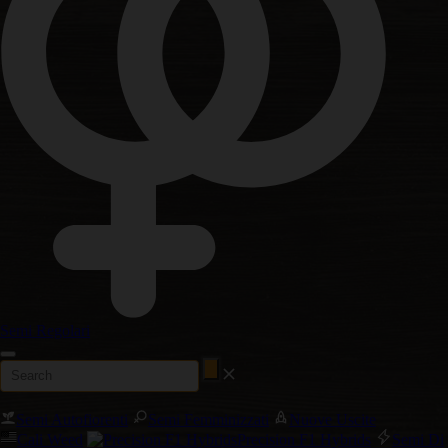
Semi Regolari
Semi Autofiorenti
Semi Femminizzati
Nuove Uscite
Cali Weed
Precision F1 Hybrids
Semi Di