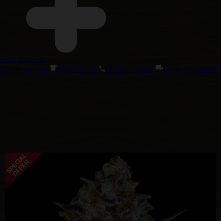
Semi Regolari
Offerte speciali
Merchandise
Servizio Clienti
Login Distributori