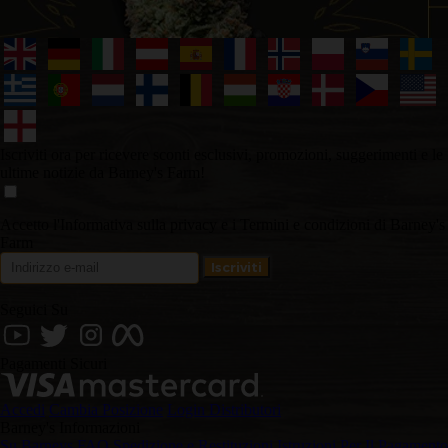
Iscriviti ora per ricevere sconti esclusivi, promozioni, suggerimenti e le
ultime notizie da Barney's Farm!
Accetto l'Informativa sulla privacy e i Termini e condizioni di Barney's
Farm
Seguici Su
Pagamenti Sicuri
Accedi
Cambia Posizione
Login Distributori
Barney's Informazioni
Su Barneys
FAQ
Spedizione e Restituzioni
Istruzioni Per Il Pagamento