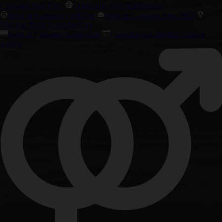
Cannabis Alto THC
Collezione Alto Rendimento
Semi di Cannabis Chill Out
Semi di Cannabis Alto CBD
Vincitori Della Cannabis Cup
Semi di Cannabis Amsterdam
Cannabis con Miglior Gusto e
Aroma