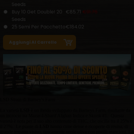
Seeds
Buy 10 Get Double! 20
€85.71
€91.76
Seeds
25 Semi Per Pacchetto
€184.02
LSD Strain di Barney's Farm
La varietà
LSD
è un ibrido sviluppato da Barneys Farm, risultante da
un incrocio tra Mazar-I-Sharif Afghan Indica e Skunk #1. Questa
varietà è nota per il suo alto contenuto di THC, che oscilla tra il 25% e
il 27%. Le piante di
LSD
hanno cime dense e ricoperte di resina, di
grande impatto visivo, tipicamente verde oliva con pistilli arancioni. La