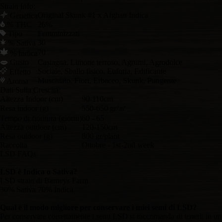
Strain Info:
Original Skunk #1 x Afghan Indica
Genetica
% THC
26%
Tipo
Femminizzati
30
% Sativa
70
% Indica
Gusto
Castagna, Limone terroso, Agrumi, Agrodolce
Sociale, Sballo fisico, Euforia, Edificante
Effetto
Muschiato, Fiori, Erbaceo, Skunk, Pungente
Aroma
Dati Sulla Crescita:
Altezza Indoor (cm)
90-110cm
Resa indoor (g)
550-650 gr/㎡
Tempo di fioritura (giorni)
60 - 65
Altezza outdoor (cm)
120-150cm
Resa outdoor (g)
800 gr/plant
Raccolta
Ottobre - 1st-2nd week
LSD FAQs
LSD è Indica o Sativa?
LSD strain di Barneys Farm
30% Sativa 70% Indica
Qual è il modo migliore per conservare i miei semi di LSD?
Per conservare correttamente i semi LSD si raccomanda di tenerli in un