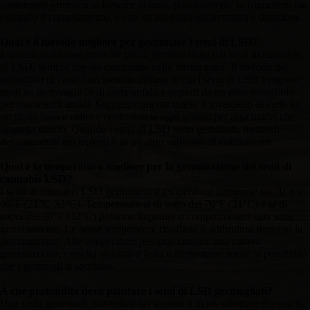
contenitore ermetico al fresco e al buio, possibilmente in frigorifero ma
evitando il congelamento, e con un'adeguata etichettatura e datazione.
Qual è il metodo migliore per germinare i semi di LSD?
Esistono numerose tecniche per la germinazione dei semi di cannabis
di LSD, sempre che sia consentito nella vostra zona. Il metodo del
tovagliolo di carta è un metodo diffuso in cui i semi di LSD vengono
posti su un tovagliolo di carta umido e coperti da un altro tovagliolo
per mantenerli umidi. Successivamente tenete il tovagliolo di carta in
un posto buio e caldo e controllatelo ogni giorno per assicurarvi che
rimanga umido. Quando i semi di LSD sono germinati, metteteli
delicatamente nel terreno o in un altro substrato di coltivazione.
Qual è la temperatura migliore per la germinazione dei semi di
cannabis LSD?
I semi di cannabis LSD germinano a temperature comprese tra 70°F e
90°F (21°C-32°C). Temperature al di sotto dei 70°F (21°C) e al di
sopra dei 90°F (32°C) possono impedire o compromettere una sana
germinazione. Le basse temperature ritardano o addirittura fermano la
germinazione. Alte temperature possono causare una cattiva
germinazione, crescita stentata o lenta e aumentano anche la possibilità
che i germogli si secchino.
A che profondità devo piantare i semi di LSD germogliati?
Una volta germinati, trasferiteli nel terreno o in un substrato di crescita