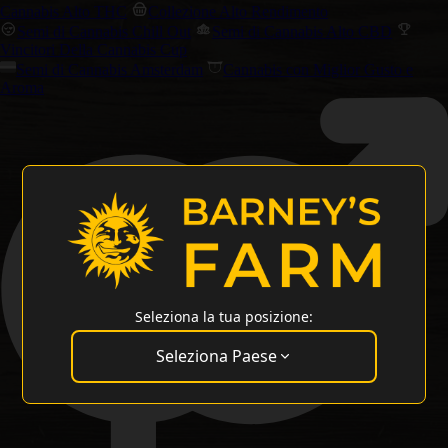
Cannabis Alto THC
Collezione Alto Rendimento
Semi di Cannabis Chill Out
Semi di Cannabis Alto CBD
Vincitori Della Cannabis Cup
Semi di Cannabis Amsterdam
Cannabis con Miglior Gusto e
Aroma
Seleziona la tua posizione:
Seleziona Paese