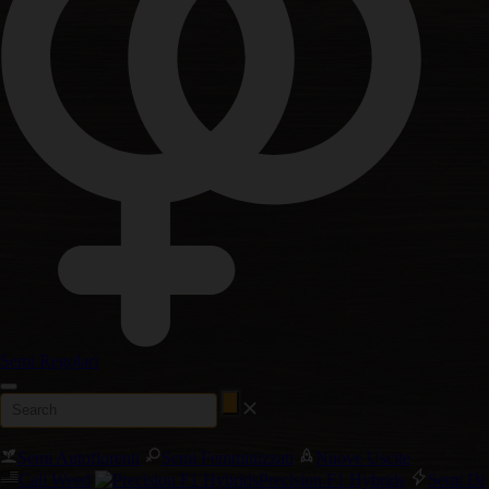
Semi Regolari
Semi Autofiorenti
Semi Femminizzati
Nuove Uscite
Cali Weed
Precision F1 Hybrids
Semi Di