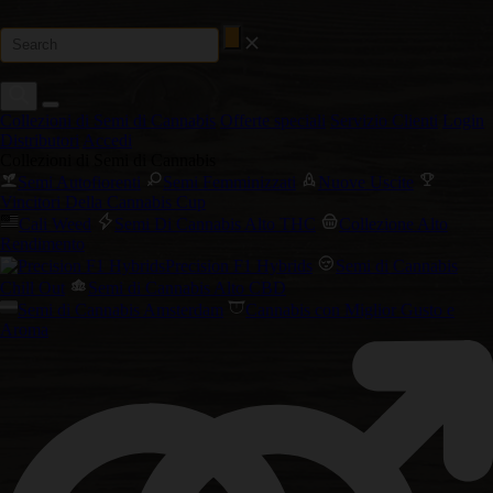
Collezioni di Semi di Cannabis
Offerte speciali
Servizio Clienti
Login
Distributori
Accedi
Collezioni di Semi di Cannabis
Semi Autofiorenti
Semi Femminizzati
Nuove Uscite
Vincitori Della Cannabis Cup
Cali Weed
Semi Di Cannabis Alto THC
Collezione Alto
Rendimento
Precision F1 Hybrids
Semi di Cannabis
Chill Out
Semi di Cannabis Alto CBD
Semi di Cannabis Amsterdam
Cannabis con Miglior Gusto e
Aroma