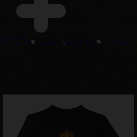
Semi Regolari
Offerte speciali
Merchandise
Servizio Clienti
Login Distributori