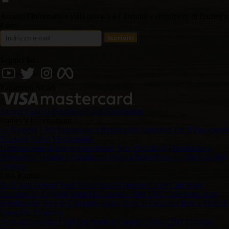
Accetto l'Informativa sulla privacy e i Termini e condizioni di Barney's
Farm
Seguici Su
Pagamenti Sicuri
Accedi
Cambia Posizione
Login Distributori
Barney's Informazioni
Su Barneys
FAQ
Spedizione e Restituzioni
Istruzioni Per Il Pagamento
Tracking
Video
Merchandise
Dichiarazione di non responsabilita'
Servizio Clienti
Distributori e
Rivenditori
Termini e Condizioni
Politica Sulla Privacy e Utilizzo Dei
Cookies
Link Rapido
Semi Autofiorenti
Semi Femminizzati
Nuove Uscite
Cali Weed
Precision F1 Hybrids
Semi Di Cannabis Alto THC
Collezione Alto
Rendimento
Semi di Cannabis Sativa
Semi di Cannabis Indica
Semi di
Cannabis All'aperto
Semi di Cannabis Chill Out
Semi di Cannabis Alto CBD
Vincitori