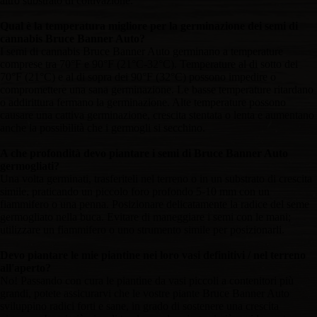
altro substrato di coltivazione.
Qual è la temperatura migliore per la germinazione dei semi di
cannabis Bruce Banner Auto?
I semi di cannabis Bruce Banner Auto germinano a temperature
comprese tra 70°F e 90°F (21°C-32°C). Temperature al di sotto dei
70°F (21°C) e al di sopra dei 90°F (32°C) possono impedire o
compromettere una sana germinazione. Le basse temperature ritardano
o addirittura fermano la germinazione. Alte temperature possono
causare una cattiva germinazione, crescita stentata o lenta e aumentano
anche la possibilità che i germogli si secchino.
A che profondità devo piantare i semi di Bruce Banner Auto
germogliati?
Una volta germinati, trasferiteli nel terreno o in un substrato di crescita
simile, praticando un piccolo foro profondo 5-10 mm con un
fiammifero o una penna. Posizionare delicatamente la radice del seme
germogliato nella buca. Evitare di maneggiare i semi con le mani;
utilizzare un fiammifero o uno strumento simile per posizionarli.
Devo piantare le mie piantine nei loro vasi definitivi / nel terreno
all'aperto?
No! Passando con cura le piantine da vasi piccoli a contenitori più
grandi, potete assicurarvi che le vostre piante Bruce Banner Auto
sviluppino radici forti e sane, in grado di sostenere una crescita