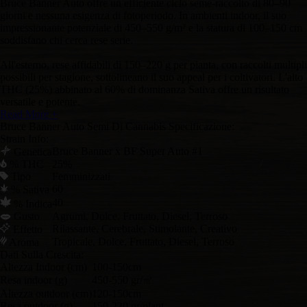
Bruce Banner Auto offre un efficiente ciclo seme-raccolto di 80–90
giorni e nessuna esigenza di fotoperiodo. In ambienti indoor, il suo
impressionante potenziale di 450–550 g/m² e la statura di 100–150 cm
soddisfano chi cerca rese serie.
All'esterno, rese affidabili di 150–220 g per pianta, con raccolti multipli
possibili per stagione, sottolineano il suo appeal per i coltivatori. L'alto
THC (25%) abbinato al 60% di dominanza Sativa offre un risultato
versatile e potente.
Read More +
Bruce Banner Auto Semi Di Cannabis Specificazione:
Strain Info:
Bruce Banner x BF Super Auto #1
Genetica
% THC
25%
Tipo
Femminizzati
60
% Sativa
40
% Indica
Gusto
Agrumi, Dolce, Fruttato, Diesel, Terroso
Rilassante, Cerebrale, Stimolante, Creativo
Effetto
Tropicale, Dolce, Fruttato, Diesel, Terroso
Aroma
Dati Sulla Crescita:
Altezza Indoor (cm)
100-150cm
Resa indoor (g)
450-550 gr/㎡
Altezza outdoor (cm)
120-150cm
Resa outdoor (g)
150-220 gr/plant