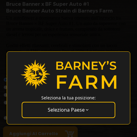
Bruce Banner x BF Super Auto #1
Bruce Banner Auto Strain di Barneys Farm
Un autoflower a dominanza Sativa ottenuto dall'incrocio tra
Bruce Banner × BF Super Auto #1. Un auto da supereroe con
un aroma tropicale, dolce e fruttato, completato da sottotoni
diesel e terrosi per un'esperienza sensoriale unica.
Goditi effetti rilassanti, cerebrali e stimolanti con un tocco
creativo—il THC raggiunge fino al 25%. Le piante indoor sono
compatte ma produttive, con rese di 450–550 g/m² ad altezze di
100–150 cm.
Bruce Banner Auto Semi Di Cannabis - Tipo: Semi Autofiorenti
1 Semi Per Pacchetto
€13.10
3 Semi Per Pacchetto
€34.28
5 Semi Per Pacchetto
€49.41
Seleziona la tua posizione:
Buy 10 Get Double! 20
€85.71
Seleziona Paese
Seeds
25 Semi Per Pacchetto
€176.45