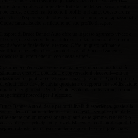
Bruce Banner Auto trasforma qualsiasi spazio con il suo aroma—
offrendo una dolcezza tropicale e fruttata che delizia i sensi, mentre
note terrose e diesel mantengono il profilo intrigante. Questo aroma
arricchisce l'esperienza di coltivazione e consumo per gli appassionati.
Queste caratteristiche si riflettono nel suo profilo di sapore.
Il sapore di Bruce Banner Auto offre un ingresso agrumato vivace e
frizzante, che si evolve in una dolcezza fruttata memorabile con un
soddisfacente finale diesel e terroso. Offre un gusto raffinato e
stratificato che delizia i consumatori esigenti. Successivamente,
considera gli effetti ottenuti con questa varietà.
Sperimenta un'energia cerebrale ad azione rapida con una lucidità
stimolante, creatività potenziata e conversazioni piacevoli—più un
rilassamento equilibrato che lenisce senza appesantire. Questo profilo
di effetti unico eleva le attività quotidiane e supporta una soddisfazione
duratura per gli utenti. Per chi è interessato alla coltivazione, ci sono
suggerimenti notevoli per il successo.
Bruce Banner Auto è ideale per tutti i livelli di esperienza, grazie alla
sua resilienza e natura tollerante. La sua crescita semplice premia le
cure attente con un'impressionante qualità delle gemme, rendendolo
accessibile per i principianti pur soddisfacendo i coltivatori esperti. Le
seguenti statistiche di crescita aiutano a quantificarne il potenziale.