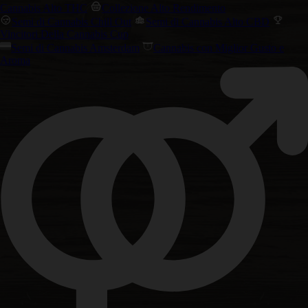
Cannabis Alto THC
Collezione Alto Rendimento
Semi di Cannabis Chill Out
Semi di Cannabis Alto CBD
Vincitori Della Cannabis Cup
Semi di Cannabis Amsterdam
Cannabis con Miglior Gusto e
Aroma