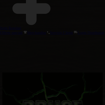
Semi Regolari
Offerte speciali
Merchandise
Servizio Clienti
Login Distributori