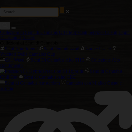
Collezioni di Semi di Cannabis
Offerte speciali
Servizio Clienti
Login
Distributori
Accedi
Collezioni di Semi di Cannabis
Semi Autofiorenti
Semi Femminizzati
Nuove Uscite
Vincitori Della Cannabis Cup
Cali Weed
Semi Di Cannabis Alto THC
Collezione Alto
Rendimento
Precision F1 Hybrids
Semi di Cannabis
Chill Out
Semi di Cannabis Alto CBD
Semi di Cannabis Amsterdam
Cannabis con Miglior Gusto e
Aroma