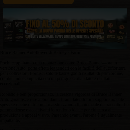
Bruce Banner Autoflower di Barney's Farm
Pochi ceppi hanno una reputazione come Bruce Banner—ora in
versione Auto, porta effetti leggendari con la facilità dell'autofioritura
per i coltivatori. Fornisci solo le basi e goditi risultati di prim'ordine,
combinando semplicità con un pedigree collaudato e risultati
eccezionali.
Robusto e ben proporzionato, la crescita vigorosa di Bruce Banner
Auto garantisce rese abbondanti. I rami laterali forti supportano cole
spesse e ricche di tricomi, massimizzando il potenziale del raccolto. Le
gemme dense e accattivanti lo rendono ideale per chi cerca alta
produzione e appeal visivo. Passando avanti, l'aroma è ugualmente
impattante.