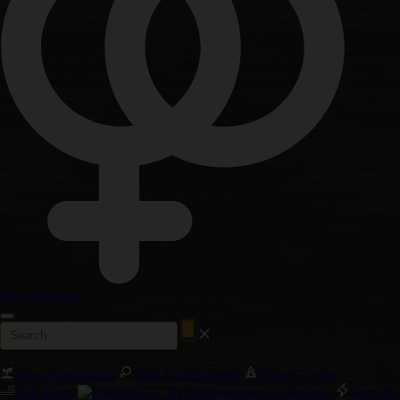
Semi Regolari
Semi Autofiorenti
Semi Femminizzati
Nuove Uscite
Cali Weed
Precision F1 Hybrids
Semi Di