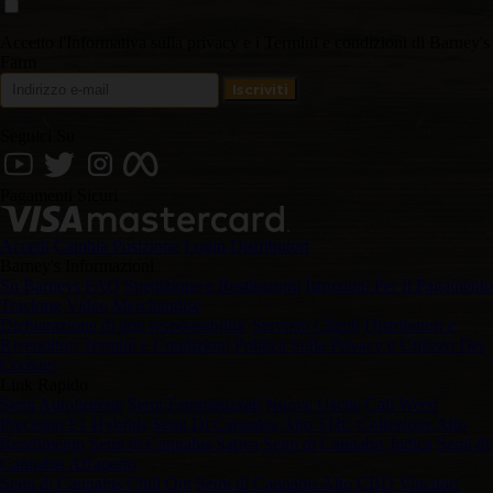
Accetto l'Informativa sulla privacy e i Termini e condizioni di Barney's
Farm
Seguici Su
Pagamenti Sicuri
Accedi
Cambia Posizione
Login Distributori
Barney's Informazioni
Su Barneys
FAQ
Spedizione e Restituzioni
Istruzioni Per Il Pagamento
Tracking
Video
Merchandise
Dichiarazione di non responsabilita'
Servizio Clienti
Distributori e
Rivenditori
Termini e Condizioni
Politica Sulla Privacy e Utilizzo Dei
Cookies
Link Rapido
Semi Autofiorenti
Semi Femminizzati
Nuove Uscite
Cali Weed
Precision F1 Hybrids
Semi Di Cannabis Alto THC
Collezione Alto
Rendimento
Semi di Cannabis Sativa
Semi di Cannabis Indica
Semi di
Cannabis All'aperto
Semi di Cannabis Chill Out
Semi di Cannabis Alto CBD
Vincitori