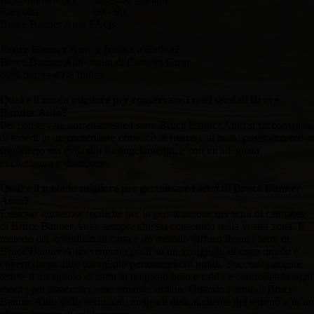
Raccolta
80 - 90
Bruce Banner Auto FAQs
Bruce Banner Auto è Indica o Sativa?
Bruce Banner Auto strain di Barneys Farm
60% Sativa 40% Indica
Qual è il modo migliore per conservare i miei semi di Bruce
Banner Auto?
Per conservare correttamente i semi Bruce Banner Auto si raccomanda
di tenerli in un contenitore ermetico al fresco e al buio, possibilmente in
frigorifero ma evitando il congelamento, e con un'adeguata
etichettatura e datazione.
Qual è il metodo migliore per germinare i semi di Bruce Banner
Auto?
Esistono numerose tecniche per la germinazione dei semi di cannabis
di Bruce Banner Auto, sempre che sia consentito nella vostra zona. Il
metodo del tovagliolo di carta è un metodo diffuso in cui i semi di
Bruce Banner Auto vengono posti su un tovagliolo di carta umido e
coperti da un altro tovagliolo per mantenerli umidi. Successivamente
tenete il tovagliolo di carta in un posto buio e caldo e controllatelo ogni
giorno per assicurarvi che rimanga umido. Quando i semi di Bruce
Banner Auto sono germinati, metteteli delicatamente nel terreno o in un