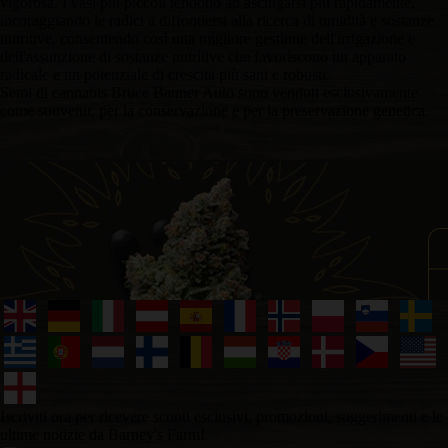
vigorosa. I vasi più piccoli tendono ad asciugarsi più rapidamente,
incoraggiando le radici a diffondersi alla ricerca di umidità e sostanze
nutritive, consentendo così una migliore gestione dell'irrigazione e
dell'assunzione di sostanze nutritive che favoriscono un apparato
radicale e un potenziale di crescita più sani e robusti.
Semi di cannabis Bruce Banner Auto sono venduti esclusivamente
come souvenir, per la conservazione e per la preservazione genetica.
Iscriviti ora per ricevere sconti esclusivi, promozioni, suggerimenti e le
ultime notizie da Barney's Farm!