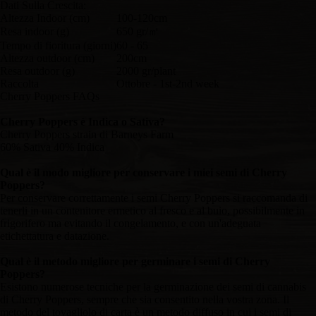
Dati Sulla Crescita:
Altezza Indoor (cm)
100-120cm
Resa indoor (g)
650 gr/㎡
Tempo di fioritura (giorni)
60 - 65
Altezza outdoor (cm)
200cm
Resa outdoor (g)
2000 gr/plant
Raccolta
Ottobre - 1st-2nd week
Cherry Poppers FAQs
Cherry Poppers è Indica o Sativa?
Cherry Poppers strain di Barneys Farm
60% Sativa 40% Indica
Qual è il modo migliore per conservare i miei semi di Cherry
Poppers?
Per conservare correttamente i semi Cherry Poppers si raccomanda di
tenerli in un contenitore ermetico al fresco e al buio, possibilmente in
frigorifero ma evitando il congelamento, e con un'adeguata
etichettatura e datazione.
Qual è il metodo migliore per germinare i semi di Cherry
Poppers?
Esistono numerose tecniche per la germinazione dei semi di cannabis
di Cherry Poppers, sempre che sia consentito nella vostra zona. Il
metodo del tovagliolo di carta è un metodo diffuso in cui i semi di