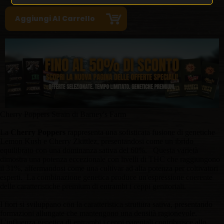
Cherry Poppers Strain di Barney's Farm
La
Cherry Poppers
rappresenta una sofisticata fusione di genetiche
Lemon Kush e Cherry Zkittlez, presentandosi come un ibrido
equilibrato con una dominanza sativa del 60%. Questa varietà
dimostra una potenza eccezionale con livelli di THC che raggiungono
il 31%, affermandosi come una cultivar ad alta potenza per coltivatori
esperti. La combinazione genetica produce un'espressione coerente
delle caratteristiche premium di entrambi i ceppi genitoriali.
I fiori si sviluppano con la caratteristica struttura sativa, presentando
formazioni allungate che mantengono una densità ragionevole.
L'influenza genetica di entrambi i ceppi parentali contribuisce allo