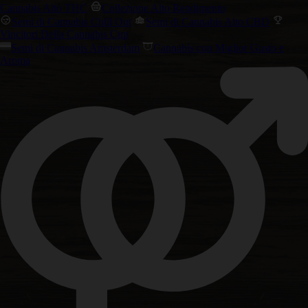
Cannabis Alto THC
Collezione Alto Rendimento
Semi di Cannabis Chill Out
Semi di Cannabis Alto CBD
Vincitori Della Cannabis Cup
Semi di Cannabis Amsterdam
Cannabis con Miglior Gusto e
Aroma