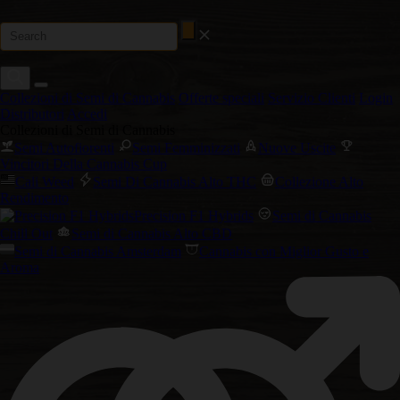
Collezioni di Semi di Cannabis
Offerte speciali
Servizio Clienti
Login
Distributori
Accedi
Collezioni di Semi di Cannabis
Semi Autofiorenti
Semi Femminizzati
Nuove Uscite
Vincitori Della Cannabis Cup
Cali Weed
Semi Di Cannabis Alto THC
Collezione Alto
Rendimento
Precision F1 Hybrids
Semi di Cannabis
Chill Out
Semi di Cannabis Alto CBD
Semi di Cannabis Amsterdam
Cannabis con Miglior Gusto e
Aroma