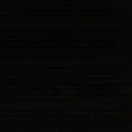
sviluppo distintivo delle cime, con una produzione di tricomi
pronunciata che crea un aspetto cristallino. La struttura presenta un
rapporto calice-foglia ideale, che facilita una lavorazione efficiente al
momento del raccolto.
Il profilo terpenico presenta una sofisticata combinazione di note di
ciliegia e bacche speziate, creando una complessa firma aromatica. Un
caratteristico sottofondo cremoso aggiunge profondità al profilo
olfattivo, mentre gli elementi di bacca forniscono note di testa
brillanti. La combinazione crea un'esperienza aromatica che riflette
accuratamente il suo patrimonio genetico di qualità.
La varietà offre un profilo gustativo completo, guidato da pronunciate
note di ciliegia dolce. Durante il consumo emergono elementi
caramellati distinti, mentre le caratteristiche agrumate forniscono
complessità e profondità. La combinazione crea un'esperienza
stratificata che dimostra il sofisticato lavoro di selezione di questa
varietà. Gli effetti si manifestano come una combinazione equilibrata
di stimolazione mentale e comfort fisico.
L'influenza sativa produce notevoli stati creativi e di concentrazione,
mantenendo al contempo una chiara funzionalità. L'interazione
sociale viene migliorata grazie a una maggiore fluidità verbale, mentre
sottili elementi calmanti prevengono la sovrastimolazione. La varietà
dimostra un'eccellente risposta alle tecniche di coltivazione, con il suo