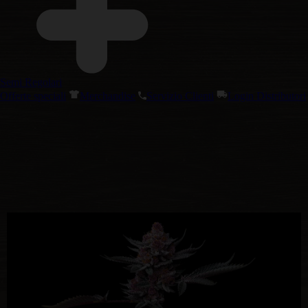
Semi Regolari
Offerte speciali
Merchandise
Servizio Clienti
Login Distributori