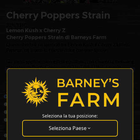
Cherry Poppers Strain
31% THC
Lemon Kush x Cherry Z
Cherry Poppers Strain di Barneys Farm
Questo ibrido è un incrocio tra Lemon Kush e Cherry Zkittlez.
Presenta un aroma di ciliegia dolce con note terrose.
Gli utenti sperimentano effetti equilibrati con chiarezza mentale e
rilassamento fisico. Contenuto di THC del 31%. Le piante
crescono fino a 100-120 cm in ambienti interni e possono
produrre fino a 650 g/m².
Cherry Poppers Semi Di Cannabis - Tipo: Semi Femminizzati
1 Semi Per Pacchetto
€14.12
3 Semi Per Pacchetto
€37.31
5 Semi Per Pacchetto
€53.44
Seleziona la tua posizione:
Buy 10 Get Double! 20
€91.76
Seeds
Seleziona Paese
25 Semi Per Pacchetto
€198.19