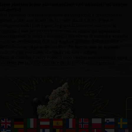
Devo piantare le mie piantine nei loro vasi definitivi / nel terreno
all'aperto?
No! Passando con cura le piantine da vasi piccoli a contenitori più
grandi, potete assicurarvi che le vostre piante Cherry Poppers
sviluppino radici forti e sane, in grado di sostenere una crescita
vigorosa. I vasi più piccoli tendono ad asciugarsi più rapidamente,
incoraggiando le radici a diffondersi alla ricerca di umidità e sostanze
nutritive, consentendo così una migliore gestione dell'irrigazione e
dell'assunzione di sostanze nutritive che favoriscono un apparato
radicale e un potenziale di crescita più sani e robusti.
Semi di cannabis Cherry Poppers sono venduti esclusivamente come
souvenir, per la conservazione e per la preservazione genetica.