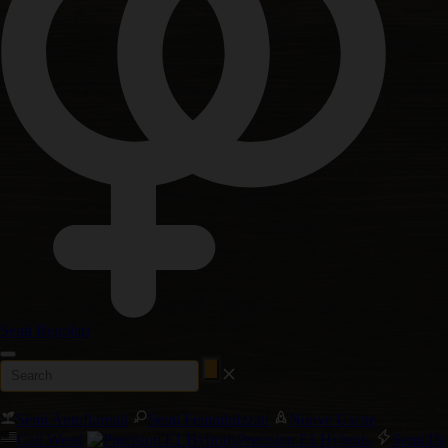
Semi Regolari
Semi Autofiorenti
Semi Femminizzati
Nuove Uscite
Cali Weed
Precision F1 Hybrids
Semi Di