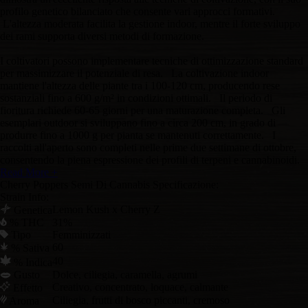
profilo genetico bilanciato che consente vari approcci formativi.
L'altezza moderata facilita la gestione indoor, mentre il forte sviluppo
dei rami supporta diversi metodi di formazione.
I coltivatori possono implementare tecniche di ottimizzazione standard
per massimizzare il potenziale di resa. La coltivazione indoor
mantiene l'altezza delle piante tra i 100-120 cm, producendo rese
sostanziali fino a 600 g/m² in condizioni ottimali. Il periodo di
fioritura richiede 60-65 giorni per una maturazione completa. Gli
esemplari outdoor si sviluppano fino a circa 200 cm, in grado di
produrre fino a 1000 g per pianta se mantenuti correttamente. I
raccolti all'aperto sono completi nelle prime due settimane di ottobre,
consentendo la piena espressione dei profili di terpeni e cannabinoidi.
Read More +
Cherry Poppers Semi Di Cannabis Specificazione:
Strain Info:
Lemon Kush x Cherry Z
Genetica
% THC
31%
Tipo
Femminizzati
60
% Sativa
40
% Indica
Gusto
Dolce, ciliegia, caramella, agrumi
Creativo, concentrato, loquace, calmante
Effetto
Ciliegia, frutti di bosco piccanti, cremoso
Aroma