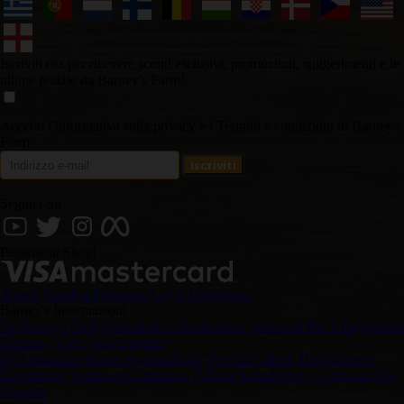
Iscriviti ora per ricevere sconti esclusivi, promozioni, suggerimenti e le
ultime notizie da Barney's Farm!
Accetto l'Informativa sulla privacy e i Termini e condizioni di Barney's
Farm
Seguici Su
Pagamenti Sicuri
Accedi
Cambia Posizione
Login Distributori
Barney's Informazioni
Su Barneys
FAQ
Spedizione e Restituzioni
Istruzioni Per Il Pagamento
Tracking
Video
Merchandise
Dichiarazione di non responsabilita'
Servizio Clienti
Distributori e
Rivenditori
Termini e Condizioni
Politica Sulla Privacy e Utilizzo Dei
Cookies