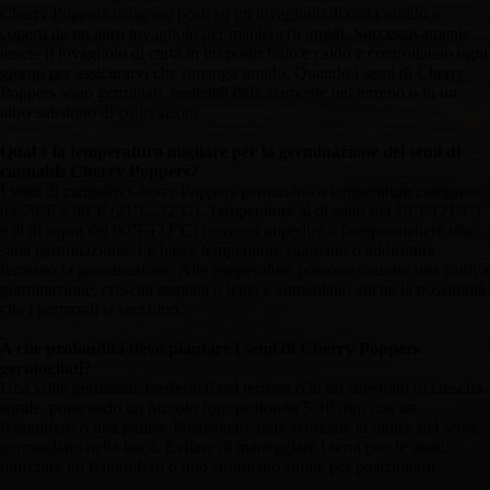
Cherry Poppers vengono posti su un tovagliolo di carta umido e
coperti da un altro tovagliolo per mantenerli umidi. Successivamente
tenete il tovagliolo di carta in un posto buio e caldo e controllatelo ogni
giorno per assicurarvi che rimanga umido. Quando i semi di Cherry
Poppers sono germinati, metteteli delicatamente nel terreno o in un
altro substrato di coltivazione.
Qual è la temperatura migliore per la germinazione dei semi di
cannabis Cherry Poppers?
I semi di cannabis Cherry Poppers germinano a temperature comprese
tra 70°F e 90°F (21°C-32°C). Temperature al di sotto dei 70°F (21°C)
e al di sopra dei 90°F (32°C) possono impedire o compromettere una
sana germinazione. Le basse temperature ritardano o addirittura
fermano la germinazione. Alte temperature possono causare una cattiva
germinazione, crescita stentata o lenta e aumentano anche la possibilità
che i germogli si secchino.
A che profondità devo piantare i semi di Cherry Poppers
germogliati?
Una volta germinati, trasferiteli nel terreno o in un substrato di crescita
simile, praticando un piccolo foro profondo 5-10 mm con un
fiammifero o una penna. Posizionare delicatamente la radice del seme
germogliato nella buca. Evitare di maneggiare i semi con le mani;
utilizzare un fiammifero o uno strumento simile per posizionarli.